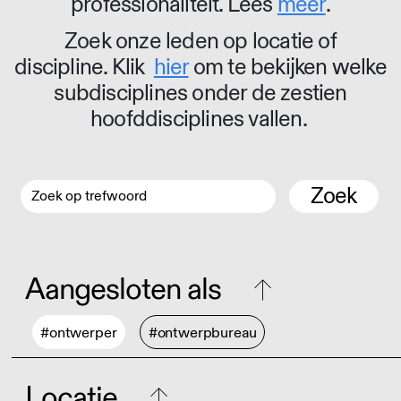
professionaliteit. Lees
meer
.
Zoek onze leden op locatie of
discipline. Klik
hier
om te bekijken welke
subdisciplines onder de zestien
hoofddisciplines vallen.
Zoek
Aangesloten als
#ontwerper
#ontwerpbureau
Locatie