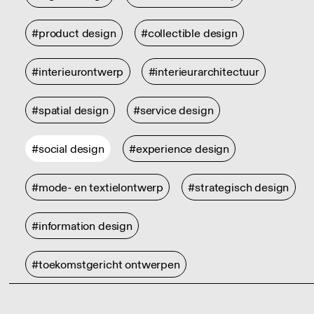
#product design
#collectible design
#interieurontwerp
#interieurarchitectuur
#spatial design
#service design
#social design
#experience design
#mode- en textielontwerp
#strategisch design
#information design
#toekomstgericht ontwerpen