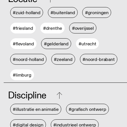
#zuid-holland
#buitenland
#groningen
#friesland
#drenthe
#overijssel
#flevoland
#gelderland
#utrecht
#noord-holland
#zeeland
#noord-brabant
#limburg
Discipline
#illustratie en animatie
#grafisch ontwerp
#digital design
#industrieel ontwerp