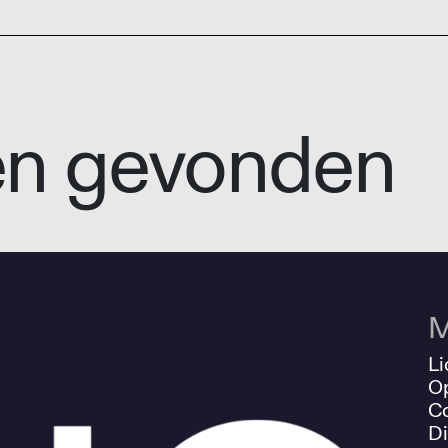
en gevonden
M
Li
O
Co
Di