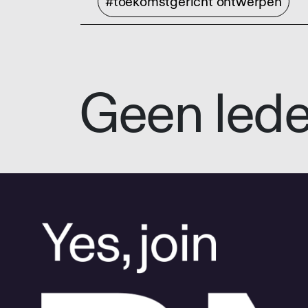
#toekomstgericht ontwerpen
Geen led