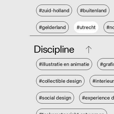
#zuid-holland
#buitenland
#gelderland
#utrecht
#no
Discipline
#illustratie en animatie
#graf
#collectible design
#interieu
#social design
#experience 