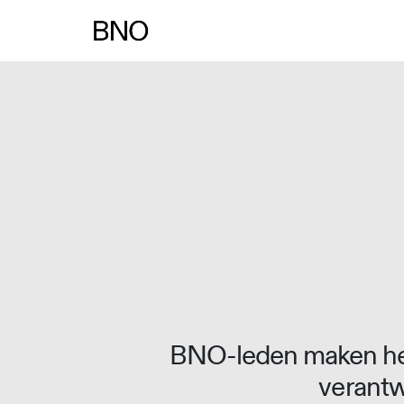
Overslaan naar inhoud
BNO-leden maken het
verantw