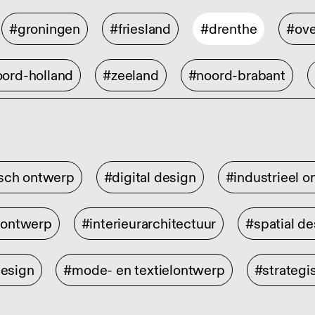
#groningen
#friesland
#drenthe
#ove
ord-holland
#zeeland
#noord-brabant
isch ontwerp
#digital design
#industrieel 
rontwerp
#interieurarchitectuur
#spatial de
design
#mode- en textielontwerp
#strategi