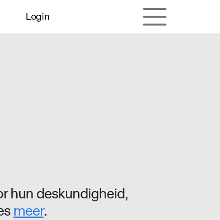
Login
r hun deskundigheid,
ees
meer
.