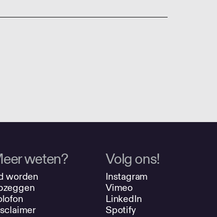
eer weten?
Volg ons!
d worden
Instagram
pzeggen
Vimeo
lofon
LinkedIn
sclaimer
Spotify