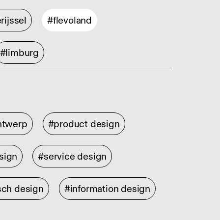
rijssel
#flevoland
#limburg
ontwerp
#product design
sign
#service design
sch design
#information design