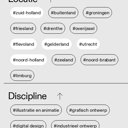
#zuid-holland
#buitenland
#groningen
#friesland
#drenthe
#overijssel
#flevoland
#gelderland
#utrecht
#noord-holland
#zeeland
#noord-brabant
#limburg
Discipline
#illustratie en animatie
#grafisch ontwerp
#digital design
#industrieel ontwerp