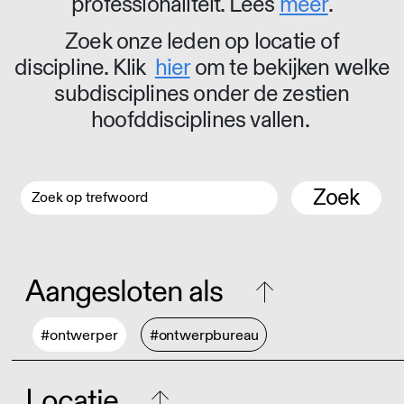
professionaliteit. Lees
meer
.
Zoek onze leden op locatie of
discipline. Klik
hier
om te bekijken welke
subdisciplines onder de zestien
hoofddisciplines vallen.
Zoek
Aangesloten als
#ontwerper
#ontwerpbureau
Locatie