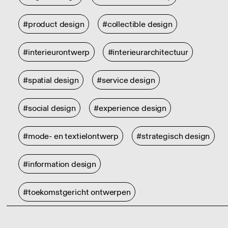
#product design
#collectible design
#interieurontwerp
#interieurarchitectuur
#spatial design
#service design
#social design
#experience design
#mode- en textielontwerp
#strategisch design
#information design
#toekomstgericht ontwerpen