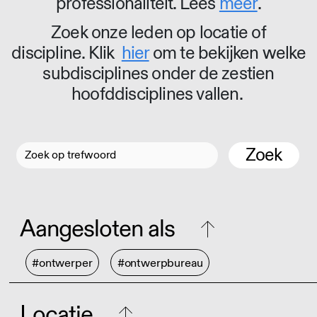
professionaliteit. Lees
meer
.
Zoek onze leden op locatie of
discipline. Klik
hier
om te bekijken welke
subdisciplines onder de zestien
hoofddisciplines vallen.
Zoek
Aangesloten als
#ontwerper
#ontwerpbureau
Locatie