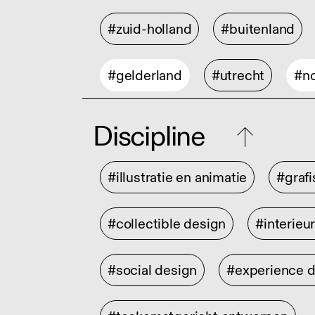
#zuid-holland
#buitenland
#gelderland
#utrecht
#no
Discipline
#illustratie en animatie
#graf
#collectible design
#interieu
#social design
#experience 