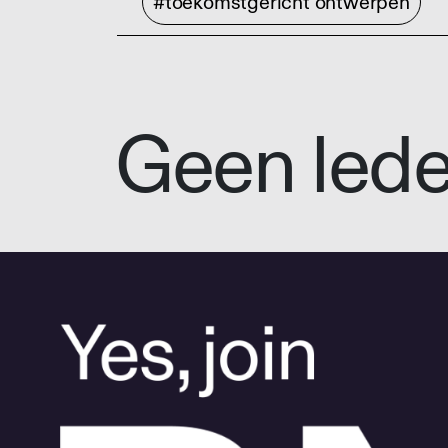
#toekomstgericht ontwerpen
Geen led