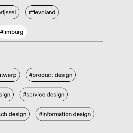
rijssel
#flevoland
#limburg
ontwerp
#product design
sign
#service design
sch design
#information design