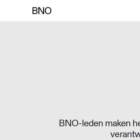
Overslaan naar inhoud
BNO-leden maken het
verantw