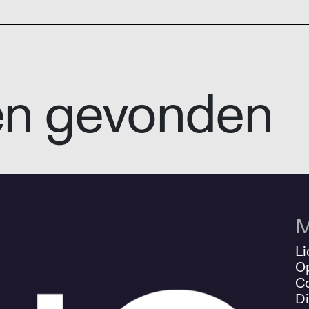
en gevonden
M
Li
O
Co
Di