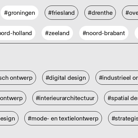
#groningen
#friesland
#drenthe
#ove
ord-holland
#zeeland
#noord-brabant
isch ontwerp
#digital design
#industrieel 
rontwerp
#interieurarchitectuur
#spatial de
design
#mode- en textielontwerp
#strategi