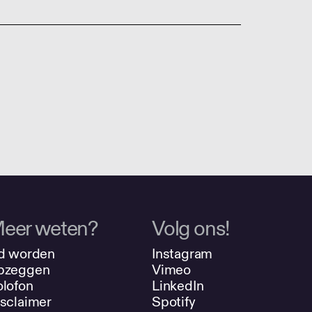
eer weten?
Volg ons!
d worden
Instagram
pzeggen
Vimeo
lofon
LinkedIn
sclaimer
Spotify