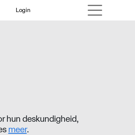
Login
r hun deskundigheid,
ees
meer
.