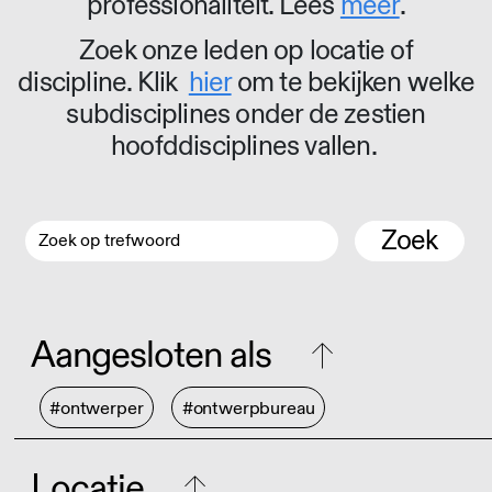
professionaliteit. Lees
meer
.
Zoek onze leden op locatie of
discipline. Klik
hier
om te bekijken welke
subdisciplines onder de zestien
hoofddisciplines vallen.
Zoek
Aangesloten als
#ontwerper
#ontwerpbureau
Locatie