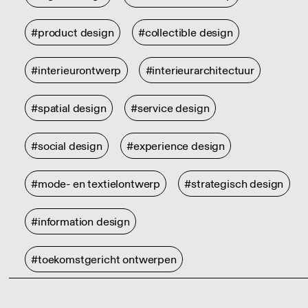
#product design
#collectible design
#interieurontwerp
#interieurarchitectuur
#spatial design
#service design
#social design
#experience design
#mode- en textielontwerp
#strategisch design
#information design
#toekomstgericht ontwerpen