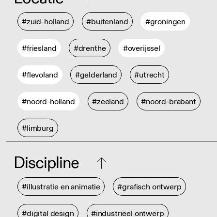
#zuid-holland
#buitenland
#groningen
#friesland
#drenthe
#overijssel
#flevoland
#gelderland
#utrecht
#noord-holland
#zeeland
#noord-brabant
#limburg
Discipline
#illustratie en animatie
#grafisch ontwerp
#digital design
#industrieel ontwerp