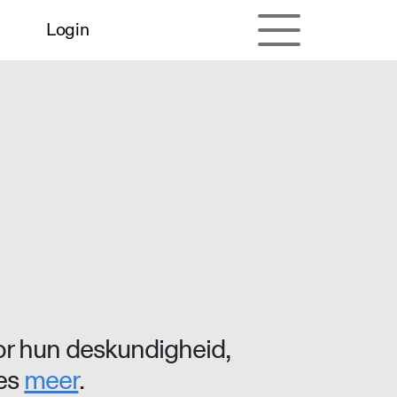
Login
r hun deskundigheid,
ees
meer
.