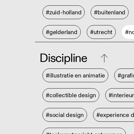
#zuid-holland
#buitenland
#gelderland
#utrecht
#no
Discipline
#illustratie en animatie
#graf
#collectible design
#interieu
#social design
#experience 