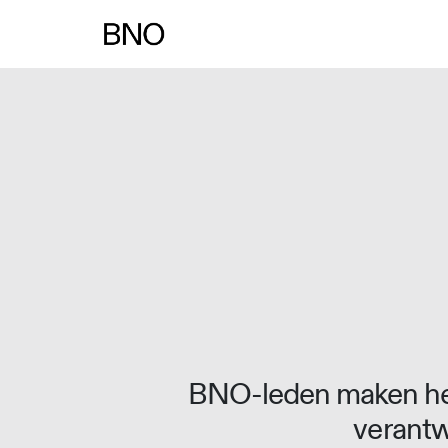
Overslaan naar inhoud
BNO-leden maken het
verantw