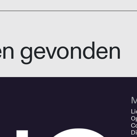
en gevonden
M
Li
O
Co
Di