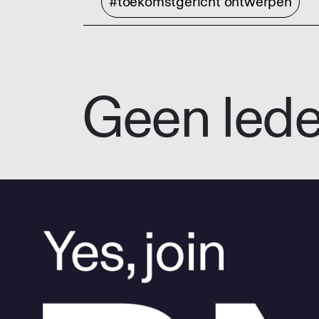
#toekomstgericht ontwerpen
Geen led