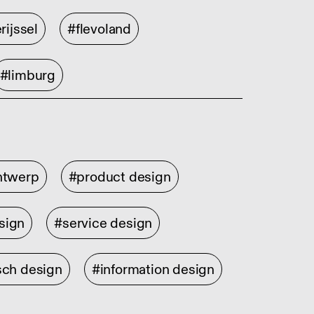
rijssel
#flevoland
#limburg
ontwerp
#product design
sign
#service design
sch design
#information design