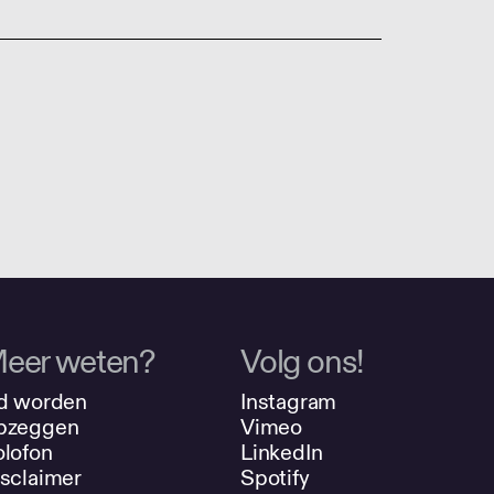
eer weten?
Volg ons!
d worden
Instagram
pzeggen
Vimeo
lofon
LinkedIn
sclaimer
Spotify