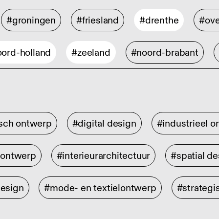
#groningen
#friesland
#drenthe
#ove
ord-holland
#zeeland
#noord-brabant
isch ontwerp
#digital design
#industrieel 
rontwerp
#interieurarchitectuur
#spatial de
design
#mode- en textielontwerp
#strategi