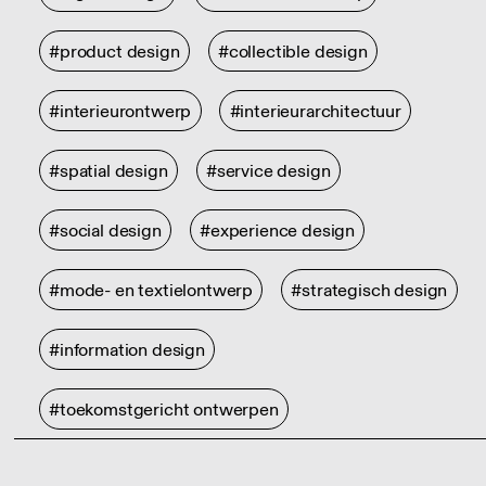
#product design
#collectible design
#interieurontwerp
#interieurarchitectuur
#spatial design
#service design
#social design
#experience design
#mode- en textielontwerp
#strategisch design
#information design
#toekomstgericht ontwerpen