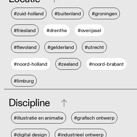
#zuid-holland
#buitenland
#groningen
#friesland
#drenthe
#overijssel
#flevoland
#gelderland
#utrecht
#noord-holland
#zeeland
#noord-brabant
#limburg
Discipline
#illustratie en animatie
#grafisch ontwerp
#digital design
#industrieel ontwerp