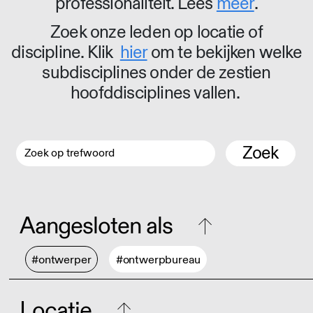
professionaliteit. Lees
meer
.
Zoek onze leden op locatie of
discipline. Klik
hier
om te bekijken welke
subdisciplines onder de zestien
hoofddisciplines vallen.
Zoek
Aangesloten als
#ontwerper
#ontwerpbureau
Locatie