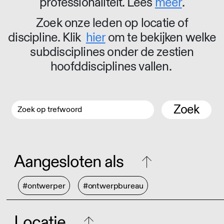
professionaliteit. Lees
meer
.
Zoek onze leden op locatie of
discipline. Klik
hier
om te bekijken welke
subdisciplines onder de zestien
hoofddisciplines vallen.
Zoek
Aangesloten als
#ontwerper
#ontwerpbureau
Locatie