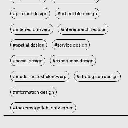
#product design
#collectible design
#interieurontwerp
#interieurarchitectuur
#spatial design
#service design
#social design
#experience design
#mode- en textielontwerp
#strategisch design
#information design
#toekomstgericht ontwerpen