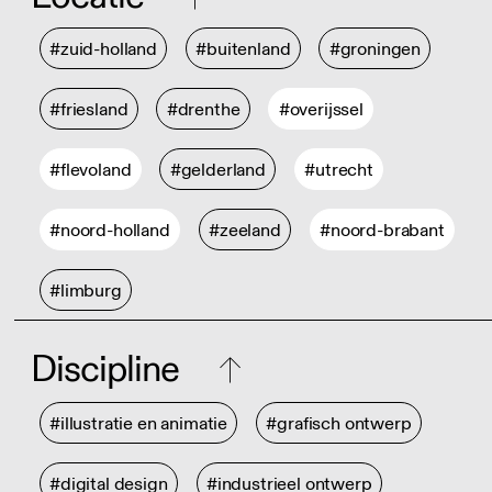
#zuid-holland
#buitenland
#groningen
#friesland
#drenthe
#overijssel
#flevoland
#gelderland
#utrecht
#noord-holland
#zeeland
#noord-brabant
#limburg
Discipline
#illustratie en animatie
#grafisch ontwerp
#digital design
#industrieel ontwerp