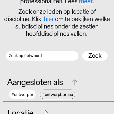
professionaliteit. Lees
meer
.
Zoek onze leden op locatie of
discipline. Klik
hier
om te bekijken welke
subdisciplines onder de zestien
hoofddisciplines vallen.
Zoek
Aangesloten als
#ontwerper
#ontwerpbureau
Locatie