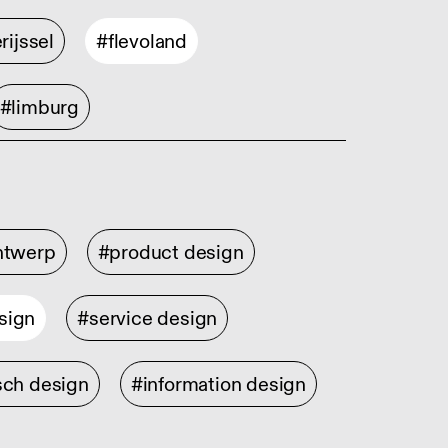
rijssel
#flevoland
#limburg
ontwerp
#product design
sign
#service design
sch design
#information design