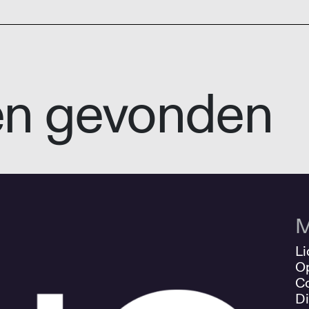
en gevonden
M
Li
O
Co
Di