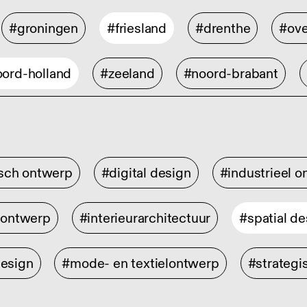
#groningen
#friesland
#drenthe
#ove
ord-holland
#zeeland
#noord-brabant
isch ontwerp
#digital design
#industrieel 
rontwerp
#interieurarchitectuur
#spatial de
design
#mode- en textielontwerp
#strategi