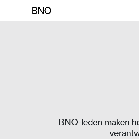
Overslaan naar inhoud
BNO-leden maken het
verantw