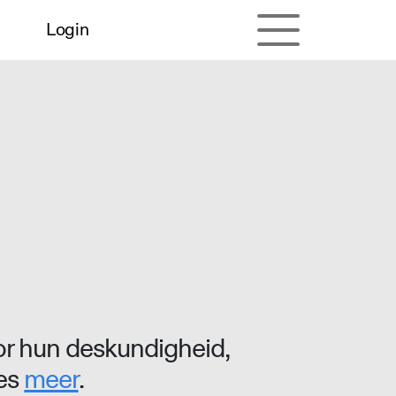
Login
r hun deskundigheid,
ees
meer
.