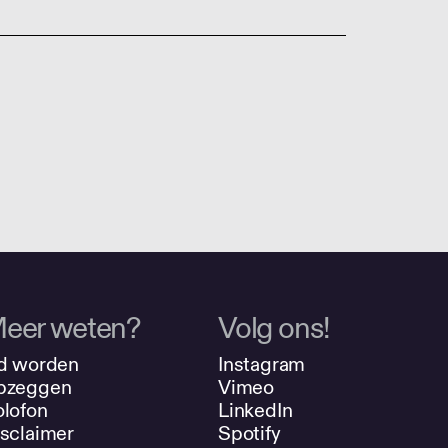
eer weten?
Volg ons!
d worden
Instagram
pzeggen
Vimeo
lofon
LinkedIn
sclaimer
Spotify