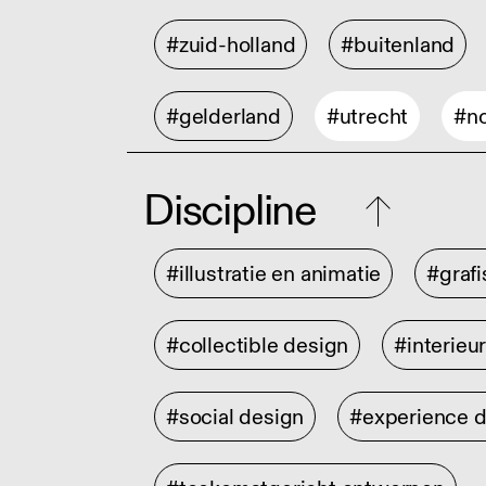
#zuid-holland
#buitenland
#gelderland
#utrecht
#no
Discipline
#illustratie en animatie
#graf
#collectible design
#interieu
#social design
#experience 