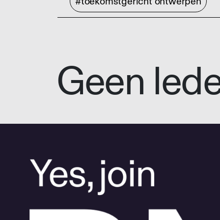
#toekomstgericht ontwerpen
Geen led