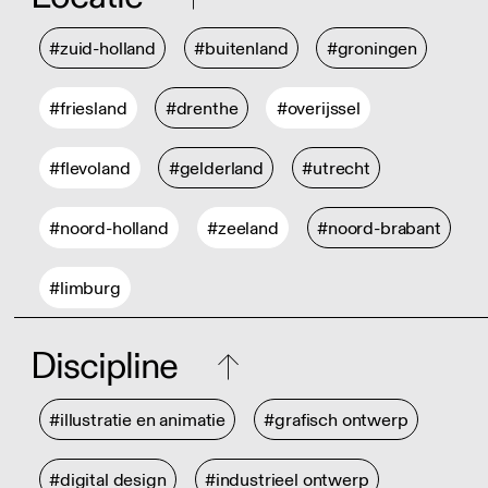
#zuid-holland
#buitenland
#groningen
#friesland
#drenthe
#overijssel
#flevoland
#gelderland
#utrecht
#noord-holland
#zeeland
#noord-brabant
#limburg
Discipline
#illustratie en animatie
#grafisch ontwerp
#digital design
#industrieel ontwerp