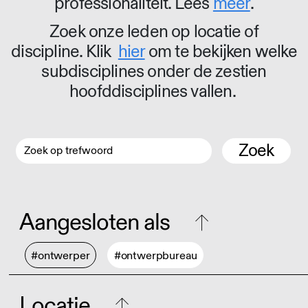
professionaliteit. Lees
meer
.
Zoek onze leden op locatie of
discipline. Klik
hier
om te bekijken welke
subdisciplines onder de zestien
hoofddisciplines vallen.
Zoek
Aangesloten als
#ontwerper
#ontwerpbureau
Locatie