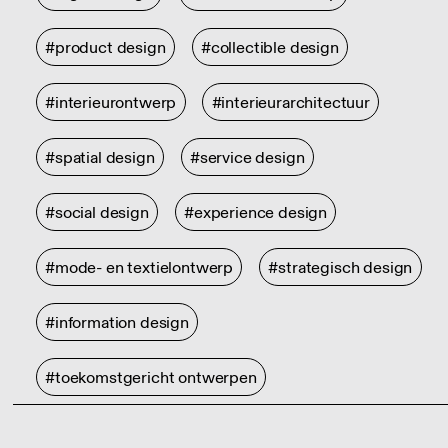
#product design
#collectible design
#interieurontwerp
#interieurarchitectuur
#spatial design
#service design
#social design
#experience design
#mode- en textielontwerp
#strategisch design
#information design
#toekomstgericht ontwerpen