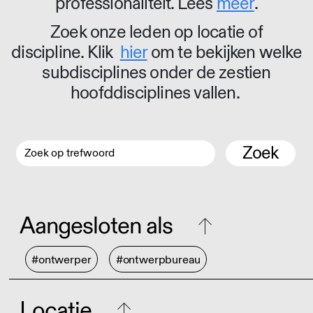
professionaliteit. Lees
meer
.
Zoek onze leden op locatie of
discipline. Klik
hier
om te bekijken welke
subdisciplines onder de zestien
hoofddisciplines vallen.
Zoek
Aangesloten als
#ontwerper
#ontwerpbureau
Locatie