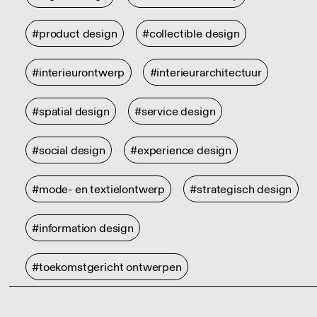
#product design
#collectible design
#interieurontwerp
#interieurarchitectuur
#spatial design
#service design
#social design
#experience design
#mode- en textielontwerp
#strategisch design
#information design
#toekomstgericht ontwerpen