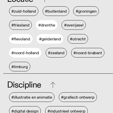
#zuid-holland
#buitenland
#groningen
#friesland
#drenthe
#overijssel
#flevoland
#gelderland
#utrecht
#noord-holland
#zeeland
#noord-brabant
#limburg
Discipline
#illustratie en animatie
#grafisch ontwerp
#digital design
#industrieel ontwerp