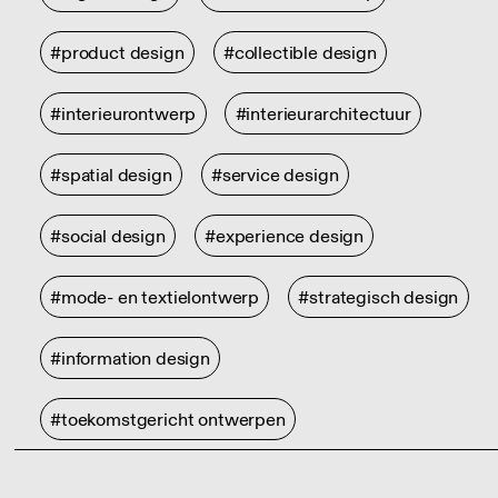
#product design
#collectible design
#interieurontwerp
#interieurarchitectuur
#spatial design
#service design
#social design
#experience design
#mode- en textielontwerp
#strategisch design
#information design
#toekomstgericht ontwerpen