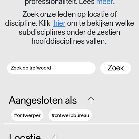
professionaliteit. Lees
meer
.
Zoek onze leden op locatie of
discipline. Klik
hier
om te bekijken welke
subdisciplines onder de zestien
hoofddisciplines vallen.
Zoek
Aangesloten als
#ontwerper
#ontwerpbureau
Locatie