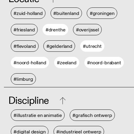
#zuid-holland
#buitenland
#groningen
#friesland
#drenthe
#overijssel
#flevoland
#gelderland
#utrecht
#noord-holland
#zeeland
#noord-brabant
#limburg
Discipline
#illustratie en animatie
#grafisch ontwerp
#digital design
#industrieel ontwerp