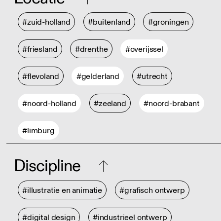
#zuid-holland
#buitenland
#groningen
#friesland
#drenthe
#overijssel
#flevoland
#gelderland
#utrecht
#noord-holland
#zeeland
#noord-brabant
#limburg
Discipline
#illustratie en animatie
#grafisch ontwerp
#digital design
#industrieel ontwerp