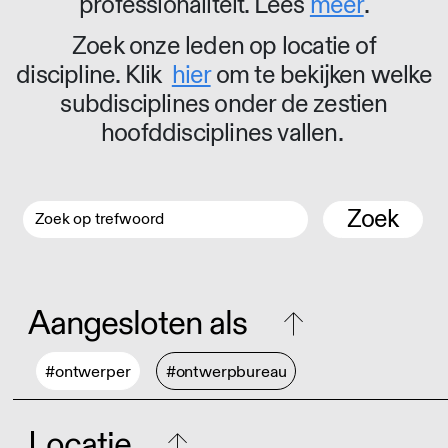
professionaliteit. Lees
meer
.
Zoek onze leden op locatie of
discipline. Klik
hier
om te bekijken welke
subdisciplines onder de zestien
hoofddisciplines vallen.
Zoek
Aangesloten als
#ontwerper
#ontwerpbureau
Locatie