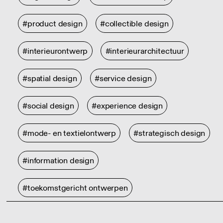
#product design
#collectible design
#interieurontwerp
#interieurarchitectuur
#spatial design
#service design
#social design
#experience design
#mode- en textielontwerp
#strategisch design
#information design
#toekomstgericht ontwerpen