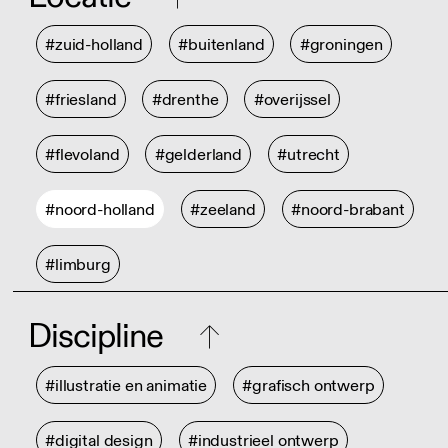
#zuid-holland
#buitenland
#groningen
#friesland
#drenthe
#overijssel
#flevoland
#gelderland
#utrecht
#noord-holland
#zeeland
#noord-brabant
#limburg
Discipline
#illustratie en animatie
#grafisch ontwerp
#digital design
#industrieel ontwerp