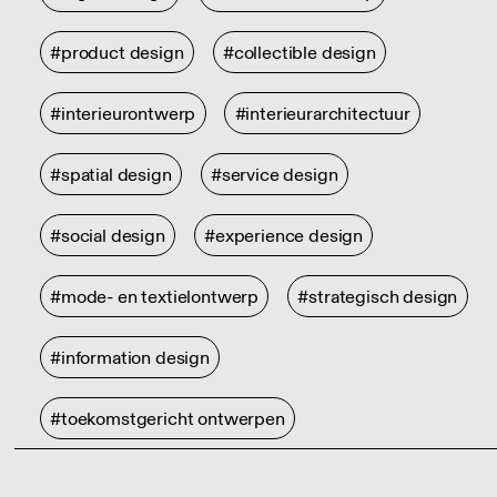
#product design
#collectible design
#interieurontwerp
#interieurarchitectuur
#spatial design
#service design
#social design
#experience design
#mode- en textielontwerp
#strategisch design
#information design
#toekomstgericht ontwerpen