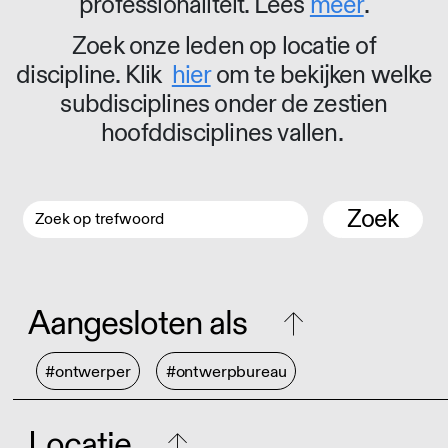
professionaliteit. Lees
meer
.
Zoek onze leden op locatie of
discipline. Klik
hier
om te bekijken welke
subdisciplines onder de zestien
hoofddisciplines vallen.
Zoek
Aangesloten als
#ontwerper
#ontwerpbureau
Locatie