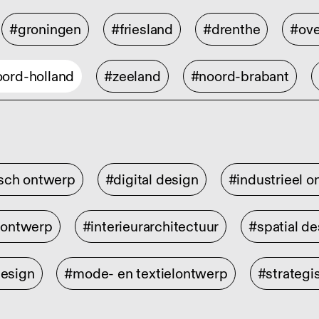
#groningen
#friesland
#drenthe
#ove
ord-holland
#zeeland
#noord-brabant
isch ontwerp
#digital design
#industrieel 
rontwerp
#interieurarchitectuur
#spatial de
design
#mode- en textielontwerp
#strategi