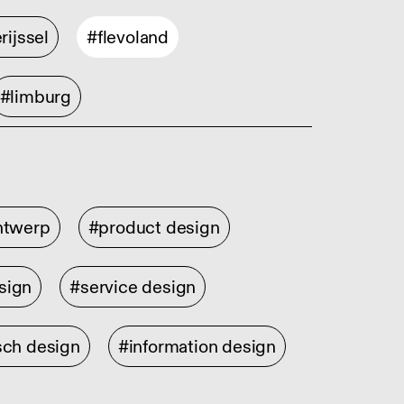
rijssel
#flevoland
#limburg
ontwerp
#product design
sign
#service design
sch design
#information design