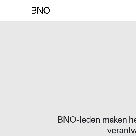
Overslaan naar inhoud
BNO-leden maken het
verantw