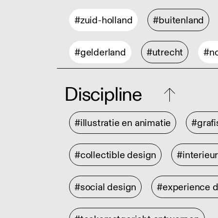
#zuid-holland
#buitenland
#gelderland
#utrecht
#no
Discipline
#illustratie en animatie
#graf
#collectible design
#interieu
#social design
#experience 