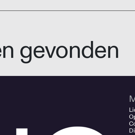
en gevonden
M
Li
O
Co
Di