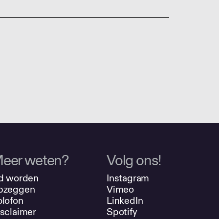
eer weten?
Volg ons!
d worden
Instagram
pzeggen
Vimeo
lofon
LinkedIn
sclaimer
Spotify