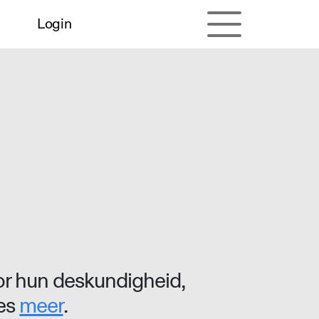
Login
r hun deskundigheid,
ees
meer
.