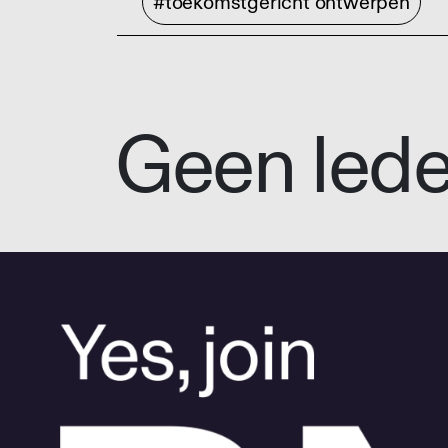
#toekomstgericht ontwerpen
Geen led