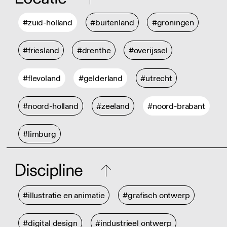
#zuid-holland
#buitenland
#groningen
#friesland
#drenthe
#overijssel
#flevoland
#gelderland
#utrecht
#noord-holland
#zeeland
#noord-brabant
#limburg
Discipline
#illustratie en animatie
#grafisch ontwerp
#digital design
#industrieel ontwerp