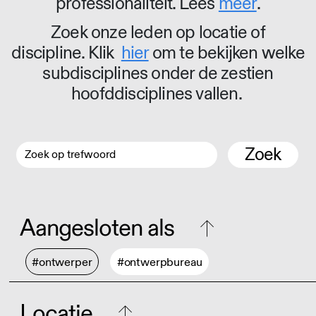
professionaliteit. Lees
meer
.
Zoek onze leden op locatie of
discipline. Klik
hier
om te bekijken welke
subdisciplines onder de zestien
hoofddisciplines vallen.
Zoek
Aangesloten als
#ontwerper
#ontwerpbureau
Locatie