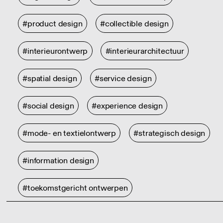
#product design
#collectible design
#interieurontwerp
#interieurarchitectuur
#spatial design
#service design
#social design
#experience design
#mode- en textielontwerp
#strategisch design
#information design
#toekomstgericht ontwerpen