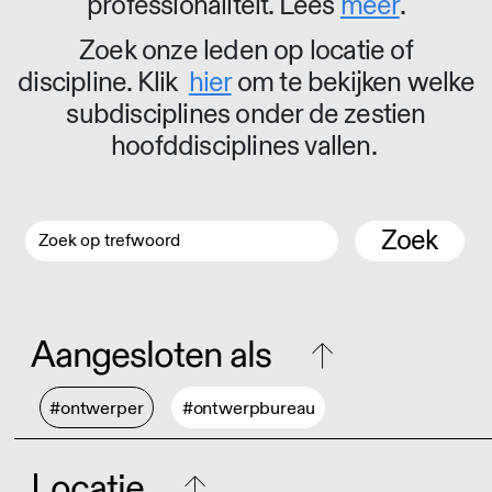
professionaliteit. Lees
meer
.
Zoek onze leden op locatie of
discipline. Klik
hier
om te bekijken welke
subdisciplines onder de zestien
hoofddisciplines vallen.
Zoek
Aangesloten als
#ontwerper
#ontwerpbureau
Locatie