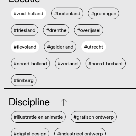
#zuid-holland
#buitenland
#groningen
#friesland
#drenthe
#overijssel
#flevoland
#gelderland
#utrecht
#noord-holland
#zeeland
#noord-brabant
#limburg
Discipline
#illustratie en animatie
#grafisch ontwerp
#digital design
#industrieel ontwerp