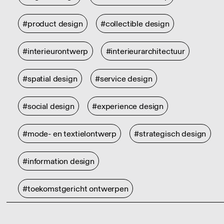
#product design
#collectible design
#interieurontwerp
#interieurarchitectuur
#spatial design
#service design
#social design
#experience design
#mode- en textielontwerp
#strategisch design
#information design
#toekomstgericht ontwerpen