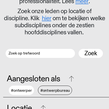
professionaliteit. Lees
meer
.
Zoek onze leden op locatie of
discipline. Klik
hier
om te bekijken welke
subdisciplines onder de zestien
hoofddisciplines vallen.
Zoek
Aangesloten als
#ontwerper
#ontwerpbureau
Locatie