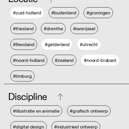
#zuid-holland
#buitenland
#groningen
#friesland
#drenthe
#overijssel
#flevoland
#gelderland
#utrecht
#noord-holland
#zeeland
#noord-brabant
#limburg
Discipline
#illustratie en animatie
#grafisch ontwerp
#digital design
#industrieel ontwerp