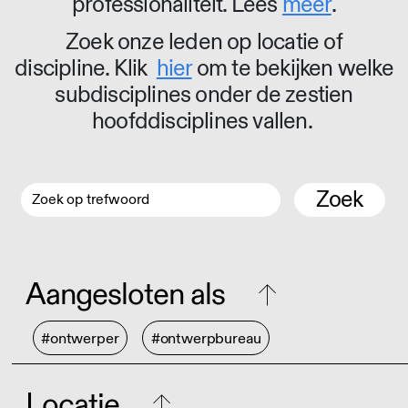
professionaliteit. Lees
meer
.
Zoek onze leden op locatie of
discipline. Klik
hier
om te bekijken welke
subdisciplines onder de zestien
hoofddisciplines vallen.
Zoek
Aangesloten als
#ontwerper
#ontwerpbureau
Locatie