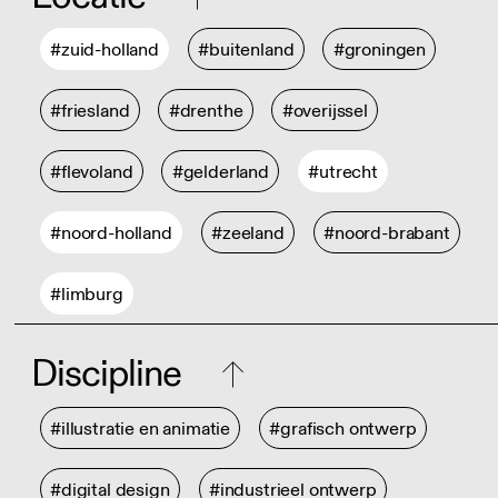
#zuid-holland
#buitenland
#groningen
#friesland
#drenthe
#overijssel
#flevoland
#gelderland
#utrecht
#noord-holland
#zeeland
#noord-brabant
#limburg
Discipline
#illustratie en animatie
#grafisch ontwerp
#digital design
#industrieel ontwerp