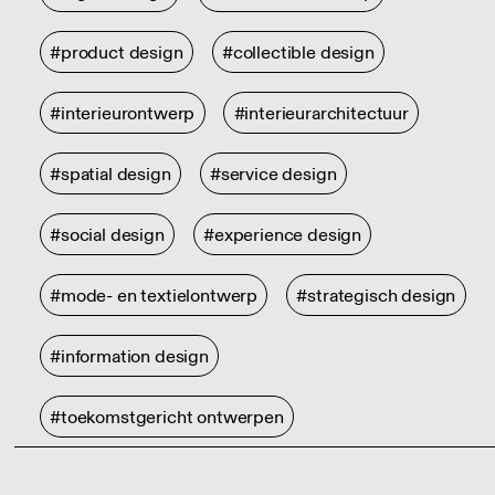
#product design
#collectible design
#interieurontwerp
#interieurarchitectuur
#spatial design
#service design
#social design
#experience design
#mode- en textielontwerp
#strategisch design
#information design
#toekomstgericht ontwerpen