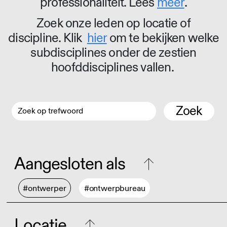
professionaliteit. Lees
meer
.
Zoek onze leden op locatie of
discipline. Klik
hier
om te bekijken welke
subdisciplines onder de zestien
hoofddisciplines vallen.
Zoek
Aangesloten als
#ontwerper
#ontwerpbureau
Locatie