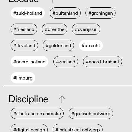
#zuid-holland
#buitenland
#groningen
#friesland
#drenthe
#overijssel
#flevoland
#gelderland
#utrecht
#noord-holland
#zeeland
#noord-brabant
#limburg
Discipline
#illustratie en animatie
#grafisch ontwerp
#digital design
#industrieel ontwerp