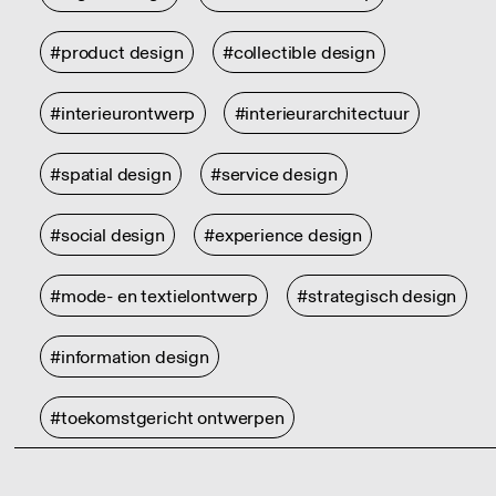
#product design
#collectible design
#interieurontwerp
#interieurarchitectuur
#spatial design
#service design
#social design
#experience design
#mode- en textielontwerp
#strategisch design
#information design
#toekomstgericht ontwerpen