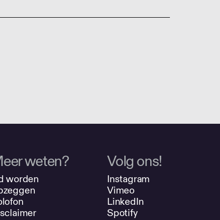
eer weten?
Volg ons!
d worden
Instagram
pzeggen
Vimeo
lofon
LinkedIn
sclaimer
Spotify