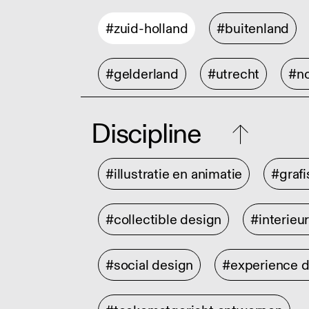
#zuid-holland
#buitenland
#gelderland
#utrecht
#no
Discipline
#illustratie en animatie
#graf
#collectible design
#interieu
#social design
#experience 