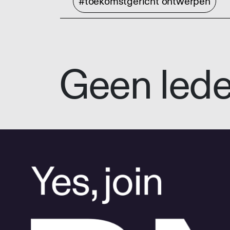
#toekomstgericht ontwerpen
Geen led