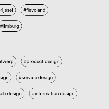
rijssel
#flevoland
#limburg
ontwerp
#product design
sign
#service design
sch design
#information design