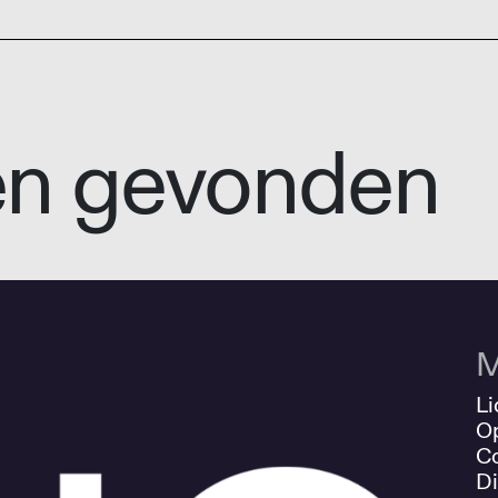
en gevonden
M
Li
O
Co
Di