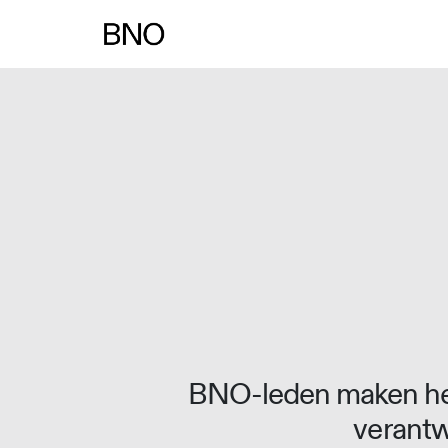
Overslaan naar inhoud
BNO-leden maken het
verantw