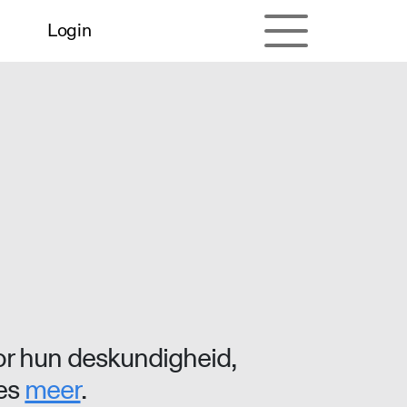
Login
r hun deskundigheid,
ees
meer
.