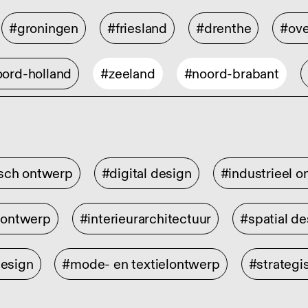
#groningen
#friesland
#drenthe
#ove
ord-holland
#zeeland
#noord-brabant
isch ontwerp
#digital design
#industrieel 
rontwerp
#interieurarchitectuur
#spatial de
design
#mode- en textielontwerp
#strategi