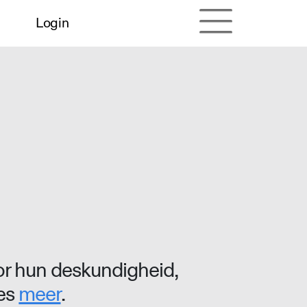
Login
r hun deskundigheid,
ees
meer
.