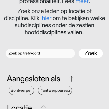
professionaliteit. Lees
meer
.
Zoek onze leden op locatie of
discipline. Klik
hier
om te bekijken welke
subdisciplines onder de zestien
hoofddisciplines vallen.
Zoek
Aangesloten als
#ontwerper
#ontwerpbureau
Locatie