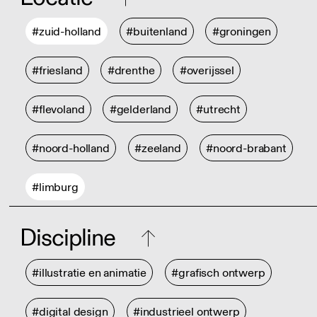
#zuid-holland
#buitenland
#groningen
#friesland
#drenthe
#overijssel
#flevoland
#gelderland
#utrecht
#noord-holland
#zeeland
#noord-brabant
#limburg
Discipline
#illustratie en animatie
#grafisch ontwerp
#digital design
#industrieel ontwerp