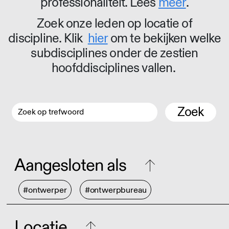
professionaliteit. Lees
meer
.
Zoek onze leden op locatie of
discipline. Klik
hier
om te bekijken welke
subdisciplines onder de zestien
hoofddisciplines vallen.
Zoek
Aangesloten als
#ontwerper
#ontwerpbureau
Locatie