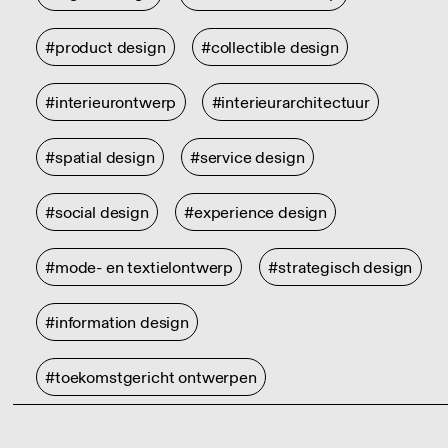
#product design
#collectible design
#interieurontwerp
#interieurarchitectuur
#spatial design
#service design
#social design
#experience design
#mode- en textielontwerp
#strategisch design
#information design
#toekomstgericht ontwerpen