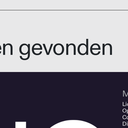
en gevonden
M
Li
O
Co
Di