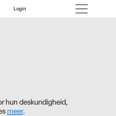
Login
r hun deskundigheid,
ees
meer
.