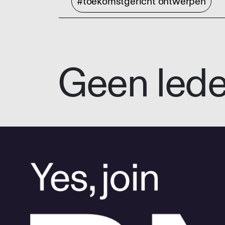
#toekomstgericht ontwerpen
Geen led