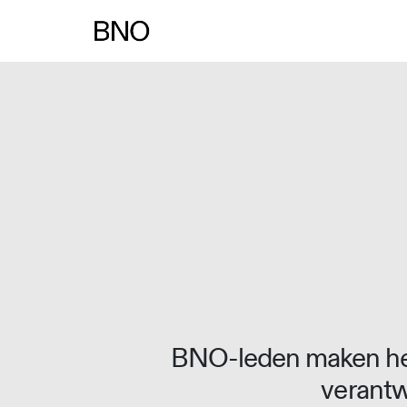
Overslaan naar inhoud
BNO-leden maken het
verantw