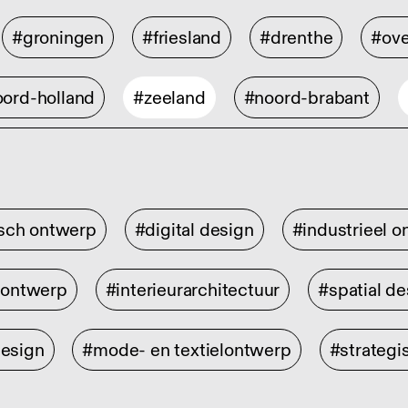
#groningen
#friesland
#drenthe
#ove
ord-holland
#zeeland
#noord-brabant
isch ontwerp
#digital design
#industrieel 
rontwerp
#interieurarchitectuur
#spatial de
design
#mode- en textielontwerp
#strategi