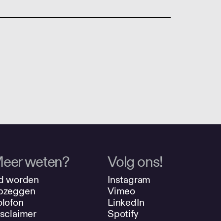
eer weten?
Volg ons!
d worden
Instagram
pzeggen
Vimeo
lofon
LinkedIn
sclaimer
Spotify