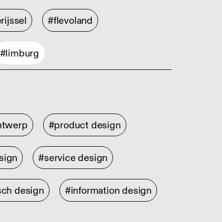
rijssel
#flevoland
#limburg
ontwerp
#product design
sign
#service design
sch design
#information design