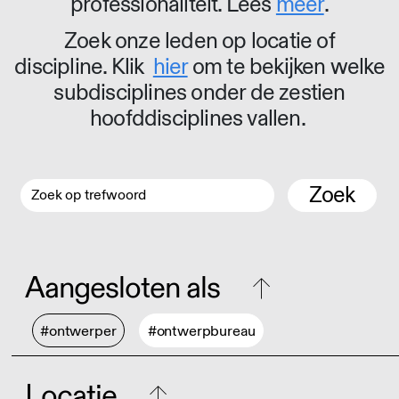
professionaliteit. Lees
meer
.
Zoek onze leden op locatie of
discipline. Klik
hier
om te bekijken welke
subdisciplines onder de zestien
hoofddisciplines vallen.
Zoek
Aangesloten als
#ontwerper
#ontwerpbureau
Locatie