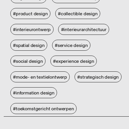
#product design
#collectible design
#interieurontwerp
#interieurarchitectuur
#spatial design
#service design
#social design
#experience design
#mode- en textielontwerp
#strategisch design
#information design
#toekomstgericht ontwerpen