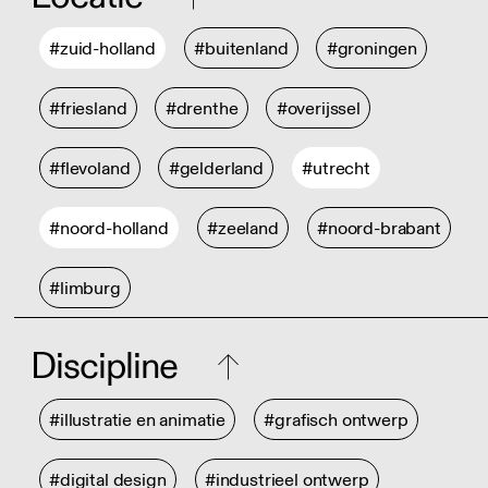
#zuid-holland
#buitenland
#groningen
#friesland
#drenthe
#overijssel
#flevoland
#gelderland
#utrecht
#noord-holland
#zeeland
#noord-brabant
#limburg
Discipline
#illustratie en animatie
#grafisch ontwerp
#digital design
#industrieel ontwerp