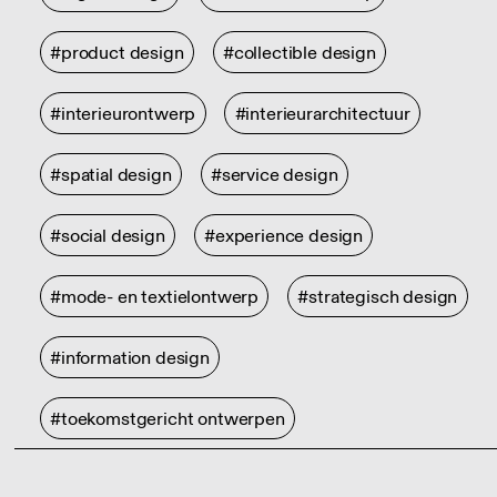
#product design
#collectible design
#interieurontwerp
#interieurarchitectuur
#spatial design
#service design
#social design
#experience design
#mode- en textielontwerp
#strategisch design
#information design
#toekomstgericht ontwerpen