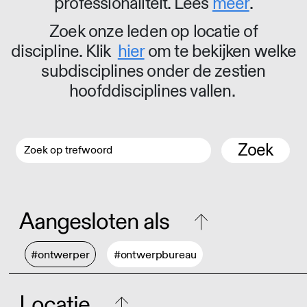
professionaliteit. Lees
meer
.
Zoek onze leden op locatie of
discipline. Klik
hier
om te bekijken welke
subdisciplines onder de zestien
hoofddisciplines vallen.
Zoek
Aangesloten als
#ontwerper
#ontwerpbureau
Locatie