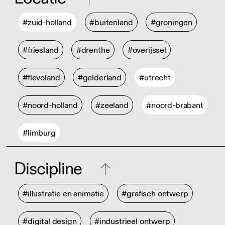
#zuid-holland
#buitenland
#groningen
#friesland
#drenthe
#overijssel
#flevoland
#gelderland
#utrecht
#noord-holland
#zeeland
#noord-brabant
#limburg
Discipline
#illustratie en animatie
#grafisch ontwerp
#digital design
#industrieel ontwerp