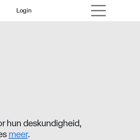
Login
r hun deskundigheid,
ees
meer
.