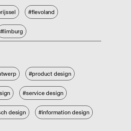
rijssel
#flevoland
#limburg
ontwerp
#product design
sign
#service design
sch design
#information design