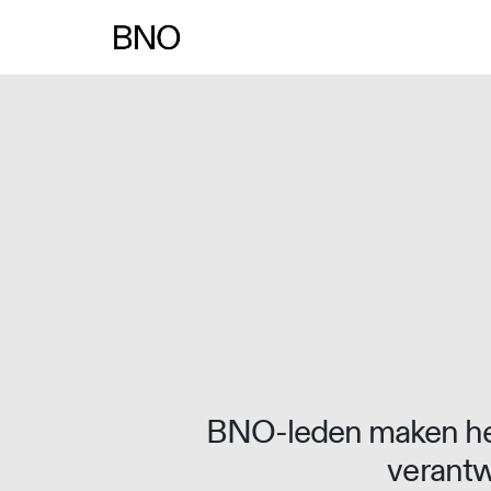
Overslaan naar inhoud
BNO-leden maken het
verantw