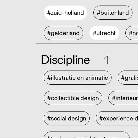
#zuid-holland
#buitenland
#gelderland
#utrecht
#no
Discipline
#illustratie en animatie
#graf
#collectible design
#interieu
#social design
#experience 