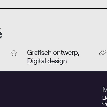
é
Grafisch ontwerp,
Digital design
M
Li
O