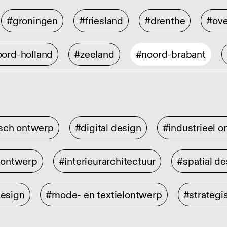
#groningen
#friesland
#drenthe
#ove
ord-holland
#zeeland
#noord-brabant
isch ontwerp
#digital design
#industrieel 
rontwerp
#interieurarchitectuur
#spatial de
design
#mode- en textielontwerp
#strategi