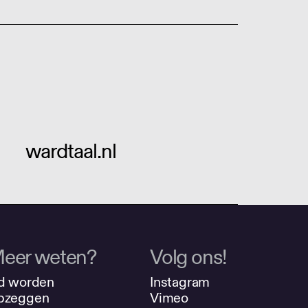
wardtaal.nl
eer weten?
Volg ons!
d worden
Instagram
pzeggen
Vimeo