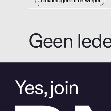
#toekomstgericht ontwerpen
Geen led