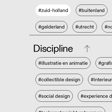
#zuid-holland
#buitenland
#gelderland
#utrecht
#no
Discipline
#illustratie en animatie
#graf
#collectible design
#interieu
#social design
#experience 