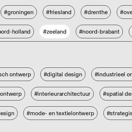
#groningen
#friesland
#drenthe
#ove
ord-holland
#zeeland
#noord-brabant
isch ontwerp
#digital design
#industrieel 
rontwerp
#interieurarchitectuur
#spatial de
design
#mode- en textielontwerp
#strategi