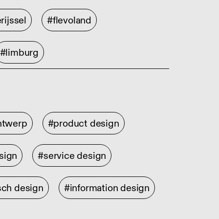
rijssel
#flevoland
#limburg
ontwerp
#product design
sign
#service design
sch design
#information design