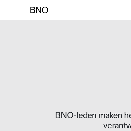
Overslaan naar inhoud
BNO-leden maken het
verantw