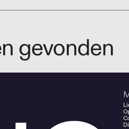
en gevonden
M
Li
O
Co
Di