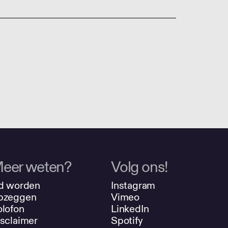
eer weten?
Volg ons!
d worden
Instagram
pzeggen
Vimeo
lofon
LinkedIn
sclaimer
Spotify