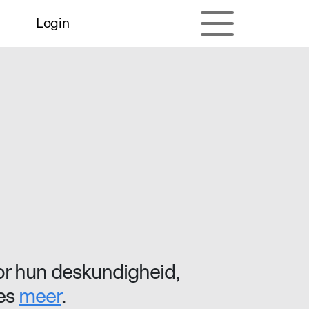
Login
r hun deskundigheid,
ees
meer
.