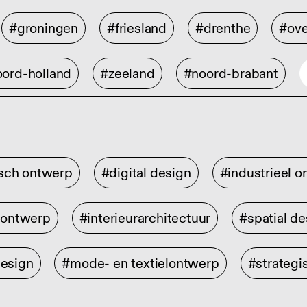
#groningen
#friesland
#drenthe
#ove
ord-holland
#zeeland
#noord-brabant
isch ontwerp
#digital design
#industrieel 
rontwerp
#interieurarchitectuur
#spatial de
design
#mode- en textielontwerp
#strategi