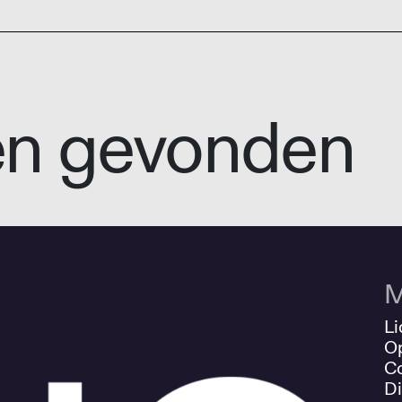
en gevonden
M
Li
O
Co
Di