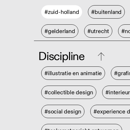
#zuid-holland
#buitenland
#gelderland
#utrecht
#no
Discipline
#illustratie en animatie
#graf
#collectible design
#interieu
#social design
#experience 