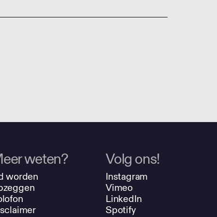
eer weten?
Volg ons!
d worden
Instagram
pzeggen
Vimeo
lofon
LinkedIn
sclaimer
Spotify