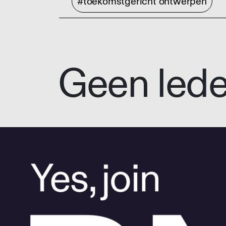
#toekomstgericht ontwerpen
Geen led