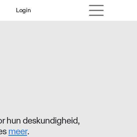
Login
r hun deskundigheid,
ees
meer
.