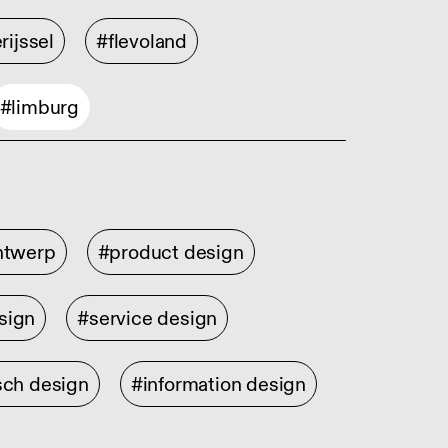
rijssel
#flevoland
#limburg
ontwerp
#product design
sign
#service design
sch design
#information design