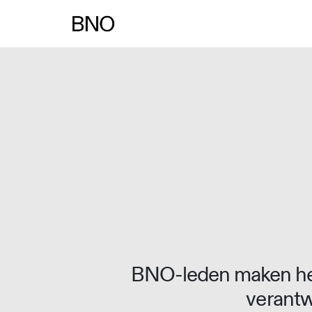
Overslaan naar inhoud
BNO-leden maken het
verantw