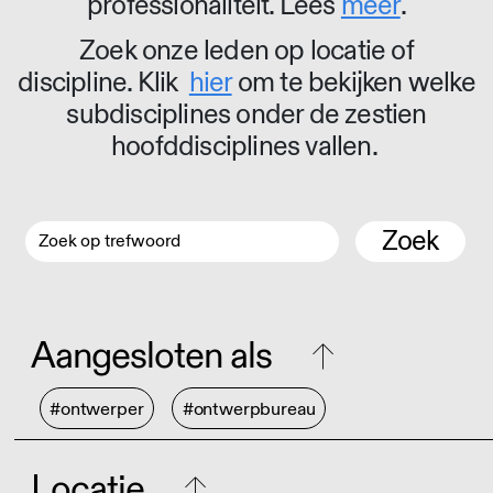
professionaliteit. Lees
meer
.
Zoek onze leden op locatie of
discipline. Klik
hier
om te bekijken welke
subdisciplines onder de zestien
hoofddisciplines vallen.
Zoek
Aangesloten als
#ontwerper
#ontwerpbureau
Locatie