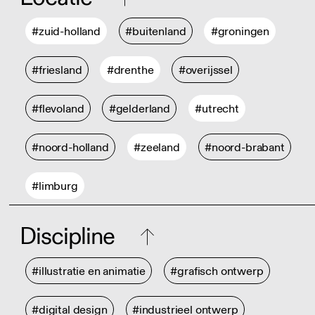
#zuid-holland
#buitenland
#groningen
#friesland
#drenthe
#overijssel
#flevoland
#gelderland
#utrecht
#noord-holland
#zeeland
#noord-brabant
#limburg
Discipline
#illustratie en animatie
#grafisch ontwerp
#digital design
#industrieel ontwerp