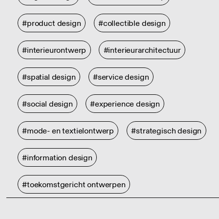
#product design
#collectible design
#interieurontwerp
#interieurarchitectuur
#spatial design
#service design
#social design
#experience design
#mode- en textielontwerp
#strategisch design
#information design
#toekomstgericht ontwerpen