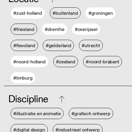
#zuid-holland
#buitenland
#groningen
#friesland
#drenthe
#overijssel
#flevoland
#gelderland
#utrecht
#noord-holland
#zeeland
#noord-brabant
#limburg
Discipline
#illustratie en animatie
#grafisch ontwerp
#digital design
#industrieel ontwerp