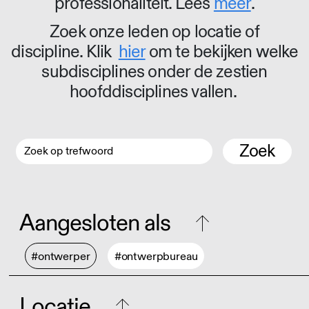
professionaliteit. Lees
meer
.
Zoek onze leden op locatie of
discipline. Klik
hier
om te bekijken welke
subdisciplines onder de zestien
hoofddisciplines vallen.
Zoek
Aangesloten als
#ontwerper
#ontwerpbureau
Locatie