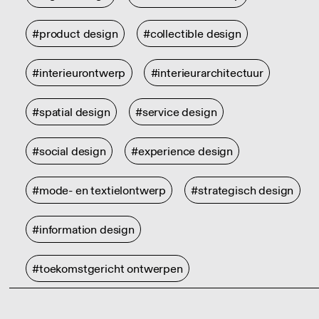
#product design
#collectible design
#interieurontwerp
#interieurarchitectuur
#spatial design
#service design
#social design
#experience design
#mode- en textielontwerp
#strategisch design
#information design
#toekomstgericht ontwerpen