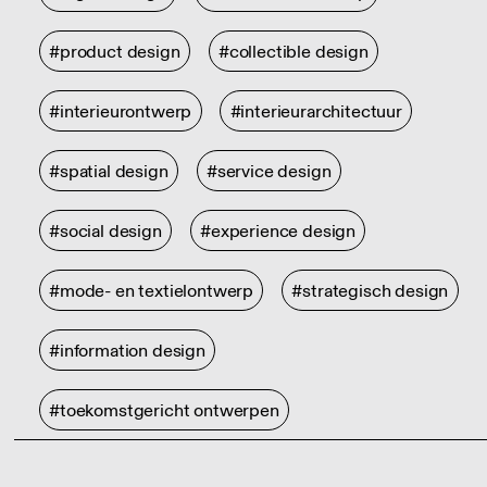
#product design
#collectible design
#interieurontwerp
#interieurarchitectuur
#spatial design
#service design
#social design
#experience design
#mode- en textielontwerp
#strategisch design
#information design
#toekomstgericht ontwerpen