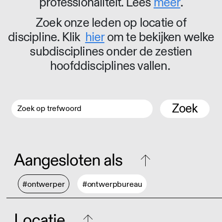
professionaliteit. Lees
meer
.
Zoek onze leden op locatie of
discipline. Klik
hier
om te bekijken welke
subdisciplines onder de zestien
hoofddisciplines vallen.
Zoek
Aangesloten als
#ontwerper
#ontwerpbureau
Locatie