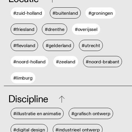
#zuid-holland
#buitenland
#groningen
#friesland
#drenthe
#overijssel
#flevoland
#gelderland
#utrecht
#noord-holland
#zeeland
#noord-brabant
#limburg
Discipline
#illustratie en animatie
#grafisch ontwerp
#digital design
#industrieel ontwerp