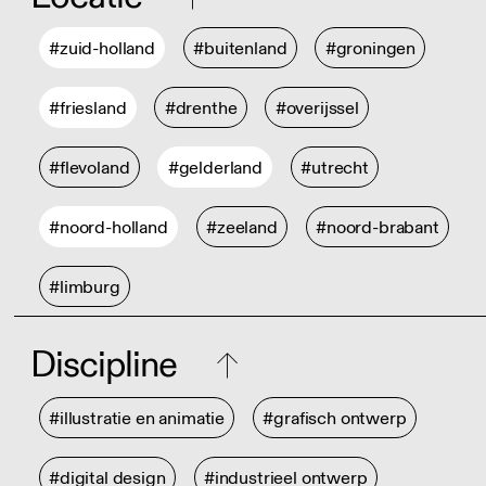
#zuid-holland
#buitenland
#groningen
#friesland
#drenthe
#overijssel
#flevoland
#gelderland
#utrecht
#noord-holland
#zeeland
#noord-brabant
#limburg
Discipline
#illustratie en animatie
#grafisch ontwerp
#digital design
#industrieel ontwerp