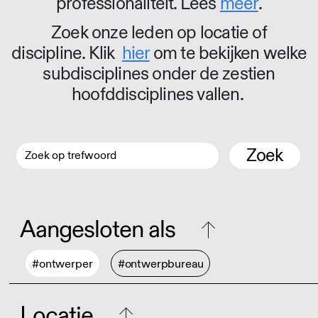
professionaliteit. Lees
meer
.
Zoek onze leden op locatie of
discipline. Klik
hier
om te bekijken welke
subdisciplines onder de zestien
hoofddisciplines vallen.
Zoek
Aangesloten als
#ontwerper
#ontwerpbureau
Locatie