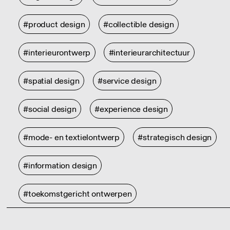
#product design
#collectible design
#interieurontwerp
#interieurarchitectuur
#spatial design
#service design
#social design
#experience design
#mode- en textielontwerp
#strategisch design
#information design
#toekomstgericht ontwerpen