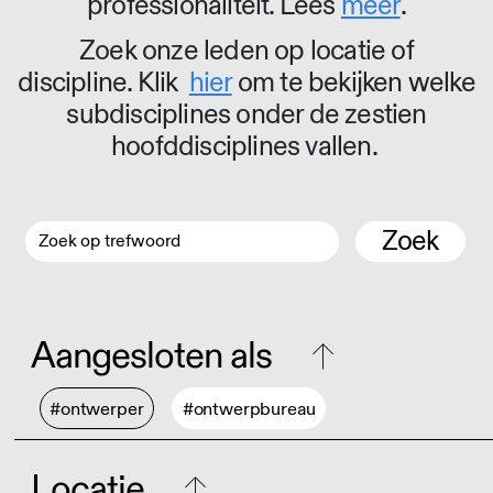
professionaliteit. Lees
meer
.
Zoek onze leden op locatie of
discipline. Klik
hier
om te bekijken welke
subdisciplines onder de zestien
hoofddisciplines vallen.
Zoek
Aangesloten als
#ontwerper
#ontwerpbureau
Locatie