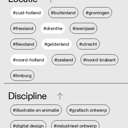
#zuid-holland
#buitenland
#groningen
#friesland
#drenthe
#overijssel
#flevoland
#gelderland
#utrecht
#noord-holland
#zeeland
#noord-brabant
#limburg
Discipline
#illustratie en animatie
#grafisch ontwerp
#digital design
#industrieel ontwerp