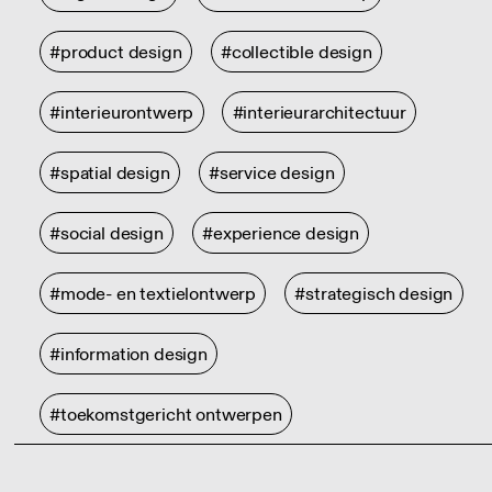
#product design
#collectible design
#interieurontwerp
#interieurarchitectuur
#spatial design
#service design
#social design
#experience design
#mode- en textielontwerp
#strategisch design
#information design
#toekomstgericht ontwerpen