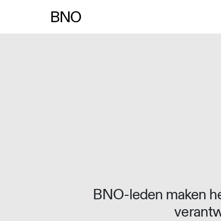
Overslaan naar inhoud
BNO-leden maken het
verantw