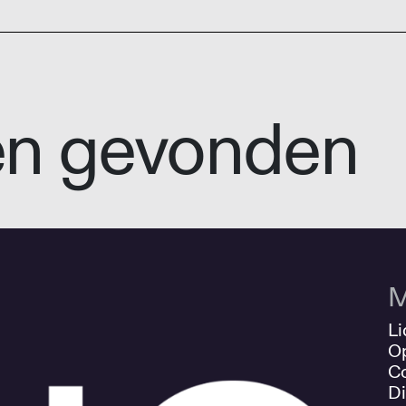
en gevonden
M
Li
O
Co
Di