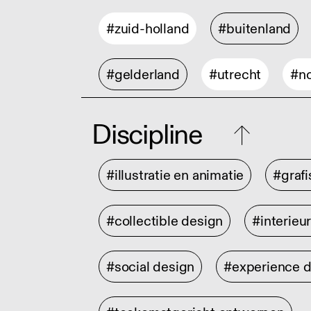
#zuid-holland
#buitenland
#gelderland
#utrecht
#no
Discipline
#illustratie en animatie
#graf
#collectible design
#interieu
#social design
#experience 