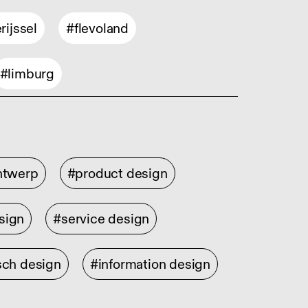
rijssel
#flevoland
#limburg
ontwerp
#product design
sign
#service design
sch design
#information design