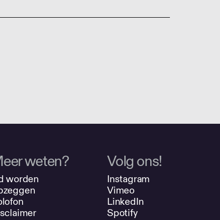
eer weten?
Volg ons!
d worden
Instagram
pzeggen
Vimeo
lofon
LinkedIn
sclaimer
Spotify