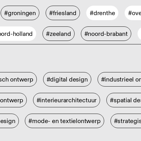
#groningen
#friesland
#drenthe
#ove
ord-holland
#zeeland
#noord-brabant
isch ontwerp
#digital design
#industrieel 
rontwerp
#interieurarchitectuur
#spatial de
design
#mode- en textielontwerp
#strategi