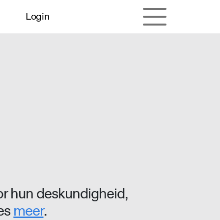
Login
r hun deskundigheid,
ees
meer
.