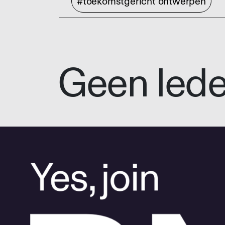
#toekomstgericht ontwerpen
Geen led