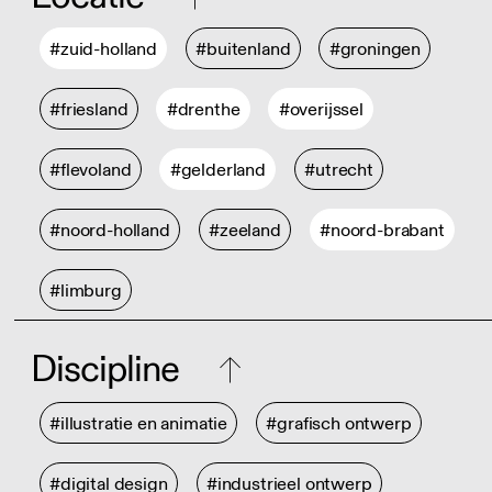
#zuid-holland
#buitenland
#groningen
#friesland
#drenthe
#overijssel
#flevoland
#gelderland
#utrecht
#noord-holland
#zeeland
#noord-brabant
#limburg
Discipline
#illustratie en animatie
#grafisch ontwerp
#digital design
#industrieel ontwerp