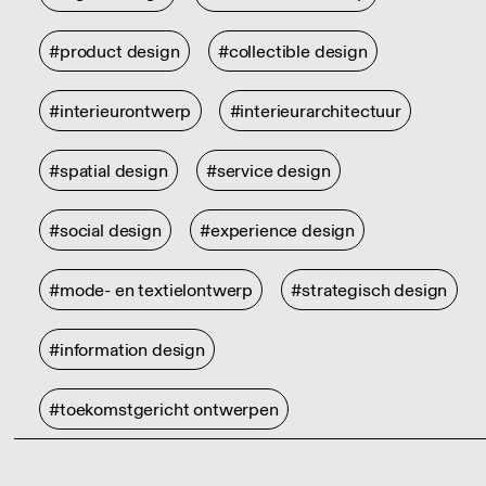
#product design
#collectible design
#interieurontwerp
#interieurarchitectuur
#spatial design
#service design
#social design
#experience design
#mode- en textielontwerp
#strategisch design
#information design
#toekomstgericht ontwerpen