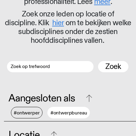
professionaliteit. Lees
meer
.
Zoek onze leden op locatie of
discipline. Klik
hier
om te bekijken welke
subdisciplines onder de zestien
hoofddisciplines vallen.
Zoek
Aangesloten als
#ontwerper
#ontwerpbureau
Locatie