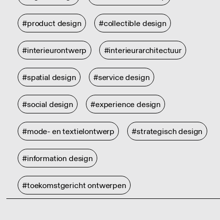
#product design
#collectible design
#interieurontwerp
#interieurarchitectuur
#spatial design
#service design
#social design
#experience design
#mode- en textielontwerp
#strategisch design
#information design
#toekomstgericht ontwerpen