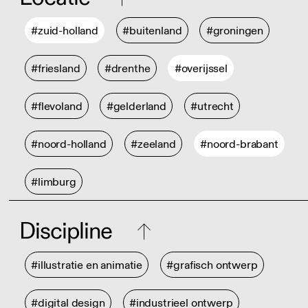
#zuid-holland
#buitenland
#groningen
#friesland
#drenthe
#overijssel
#flevoland
#gelderland
#utrecht
#noord-holland
#zeeland
#noord-brabant
#limburg
Discipline
#illustratie en animatie
#grafisch ontwerp
#digital design
#industrieel ontwerp