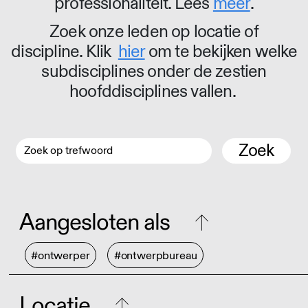
professionaliteit. Lees
meer
.
Zoek onze leden op locatie of
discipline. Klik
hier
om te bekijken welke
subdisciplines onder de zestien
hoofddisciplines vallen.
Zoek
Aangesloten als
#ontwerper
#ontwerpbureau
Locatie