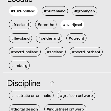
#zuid-holland
#buitenland
#groningen
#friesland
#drenthe
#overijssel
#flevoland
#gelderland
#utrecht
#noord-holland
#zeeland
#noord-brabant
#limburg
Discipline
#illustratie en animatie
#grafisch ontwerp
#digital design
#industrieel ontwerp