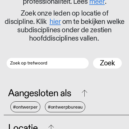
professionaliteit. Lees
meer
.
Zoek onze leden op locatie of
discipline. Klik
hier
om te bekijken welke
subdisciplines onder de zestien
hoofddisciplines vallen.
Zoek
Aangesloten als
#ontwerper
#ontwerpbureau
Locatie