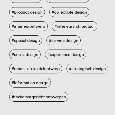
#product design
#collectible design
#interieurontwerp
#interieurarchitectuur
#spatial design
#service design
#social design
#experience design
#mode- en textielontwerp
#strategisch design
#information design
#toekomstgericht ontwerpen