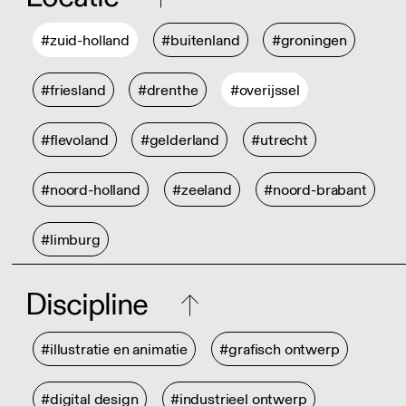
#zuid-holland
#buitenland
#groningen
#friesland
#drenthe
#overijssel
#flevoland
#gelderland
#utrecht
#noord-holland
#zeeland
#noord-brabant
#limburg
Discipline
#illustratie en animatie
#grafisch ontwerp
#digital design
#industrieel ontwerp