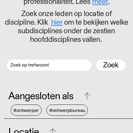
professionaliteit. Lees
meer
.
Zoek onze leden op locatie of
discipline. Klik
hier
om te bekijken welke
subdisciplines onder de zestien
hoofddisciplines vallen.
Zoek
Aangesloten als
#ontwerper
#ontwerpbureau
Locatie