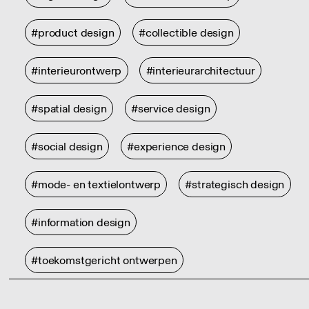
#product design
#collectible design
#interieurontwerp
#interieurarchitectuur
#spatial design
#service design
#social design
#experience design
#mode- en textielontwerp
#strategisch design
#information design
#toekomstgericht ontwerpen