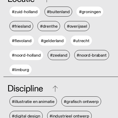
#zuid-holland
#buitenland
#groningen
#friesland
#drenthe
#overijssel
#flevoland
#gelderland
#utrecht
#noord-holland
#zeeland
#noord-brabant
#limburg
Discipline
#illustratie en animatie
#grafisch ontwerp
#digital design
#industrieel ontwerp