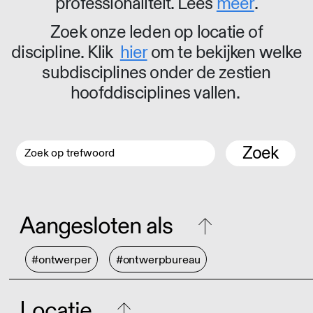
professionaliteit. Lees
meer
.
Zoek onze leden op locatie of
discipline. Klik
hier
om te bekijken welke
subdisciplines onder de zestien
hoofddisciplines vallen.
Zoek
Aangesloten als
#ontwerper
#ontwerpbureau
Locatie