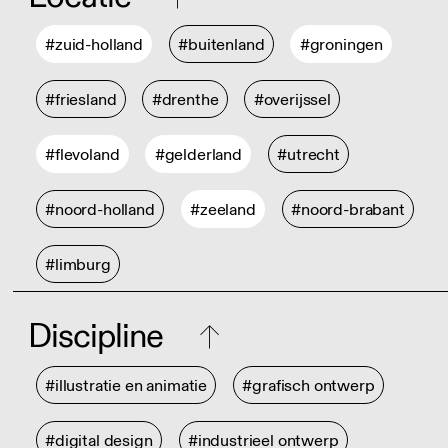
#zuid-holland
#buitenland
#groningen
#friesland
#drenthe
#overijssel
#flevoland
#gelderland
#utrecht
#noord-holland
#zeeland
#noord-brabant
#limburg
Discipline
#illustratie en animatie
#grafisch ontwerp
#digital design
#industrieel ontwerp