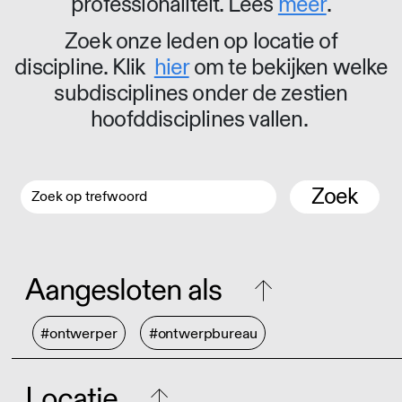
professionaliteit. Lees
meer
.
Zoek onze leden op locatie of
discipline. Klik
hier
om te bekijken welke
subdisciplines onder de zestien
hoofddisciplines vallen.
Zoek
Aangesloten als
#ontwerper
#ontwerpbureau
Locatie