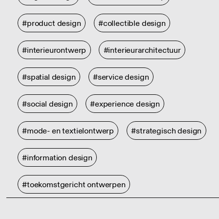
#product design
#collectible design
#interieurontwerp
#interieurarchitectuur
#spatial design
#service design
#social design
#experience design
#mode- en textielontwerp
#strategisch design
#information design
#toekomstgericht ontwerpen