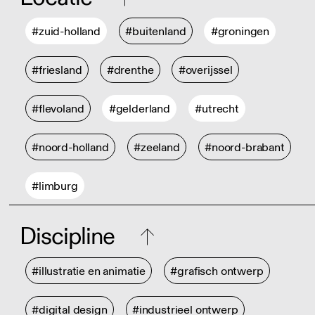
#zuid-holland
#buitenland
#groningen
#friesland
#drenthe
#overijssel
#flevoland
#gelderland
#utrecht
#noord-holland
#zeeland
#noord-brabant
#limburg
Discipline
#illustratie en animatie
#grafisch ontwerp
#digital design
#industrieel ontwerp