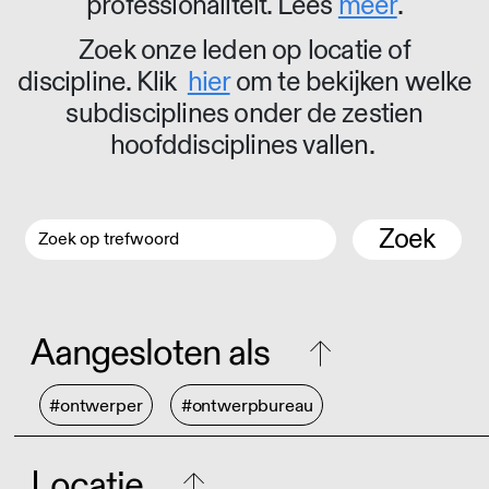
professionaliteit. Lees
meer
.
Zoek onze leden op locatie of
discipline. Klik
hier
om te bekijken welke
subdisciplines onder de zestien
hoofddisciplines vallen.
Zoek
Aangesloten als
#ontwerper
#ontwerpbureau
Locatie