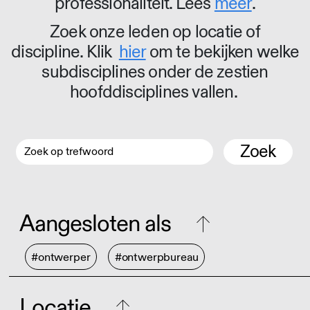
professionaliteit. Lees
meer
.
Zoek onze leden op locatie of
discipline. Klik
hier
om te bekijken welke
subdisciplines onder de zestien
hoofddisciplines vallen.
Zoek
Aangesloten als
#ontwerper
#ontwerpbureau
Locatie