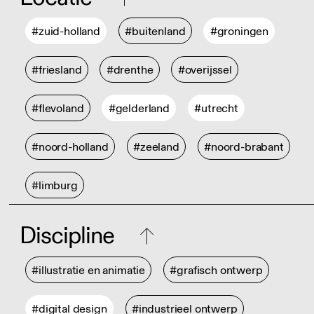
#zuid-holland
#buitenland
#groningen
#friesland
#drenthe
#overijssel
#flevoland
#gelderland
#utrecht
#noord-holland
#zeeland
#noord-brabant
#limburg
Discipline
#illustratie en animatie
#grafisch ontwerp
#digital design
#industrieel ontwerp