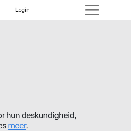
Login
r hun deskundigheid,
ees
meer
.