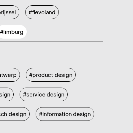
rijssel
#flevoland
#limburg
ontwerp
#product design
sign
#service design
sch design
#information design