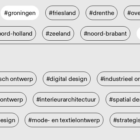
#groningen
#friesland
#drenthe
#ove
ord-holland
#zeeland
#noord-brabant
isch ontwerp
#digital design
#industrieel 
rontwerp
#interieurarchitectuur
#spatial de
design
#mode- en textielontwerp
#strategi