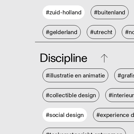
#zuid-holland
#buitenland
#gelderland
#utrecht
#no
Discipline
#illustratie en animatie
#graf
#collectible design
#interieu
#social design
#experience 