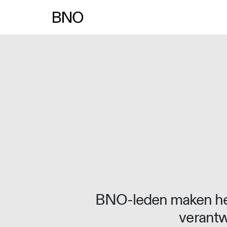
Overslaan naar inhoud
BNO-leden maken het
verantw