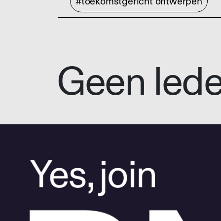
#toekomstgericht ontwerpen
Geen led