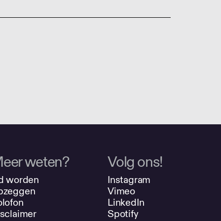
eer weten?
Volg ons!
d worden
Instagram
pzeggen
Vimeo
lofon
LinkedIn
sclaimer
Spotify