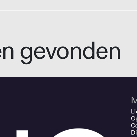
en gevonden
M
Li
O
Co
Di