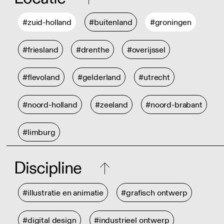
#zuid-holland
#buitenland
#groningen
#friesland
#drenthe
#overijssel
#flevoland
#gelderland
#utrecht
#noord-holland
#zeeland
#noord-brabant
#limburg
Discipline
#illustratie en animatie
#grafisch ontwerp
#digital design
#industrieel ontwerp