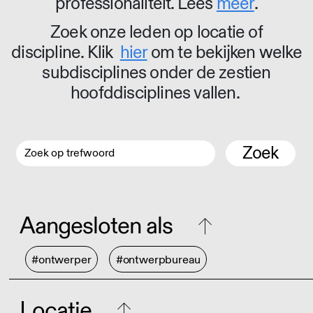
professionaliteit. Lees
meer
.
Zoek onze leden op locatie of
discipline. Klik
hier
om te bekijken welke
subdisciplines onder de zestien
hoofddisciplines vallen.
Zoek
Aangesloten als
#ontwerper
#ontwerpbureau
Locatie