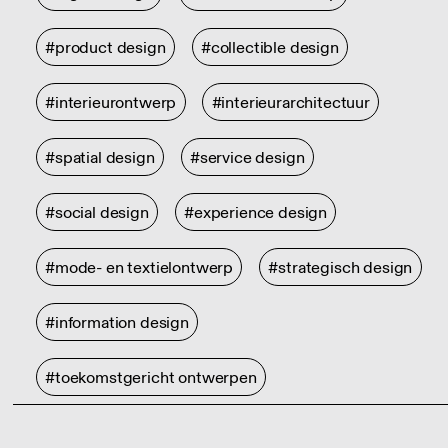
#product design
#collectible design
#interieurontwerp
#interieurarchitectuur
#spatial design
#service design
#social design
#experience design
#mode- en textielontwerp
#strategisch design
#information design
#toekomstgericht ontwerpen