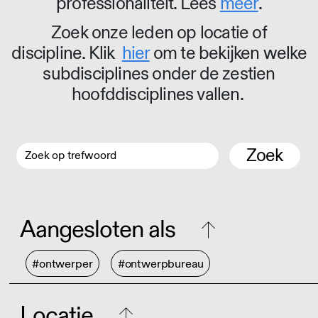
professionaliteit. Lees
meer
.
Zoek onze leden op locatie of
discipline. Klik
hier
om te bekijken welke
subdisciplines onder de zestien
hoofddisciplines vallen.
Zoek
Aangesloten als
#ontwerper
#ontwerpbureau
Locatie