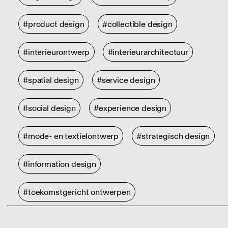
#product design
#collectible design
#interieurontwerp
#interieurarchitectuur
#spatial design
#service design
#social design
#experience design
#mode- en textielontwerp
#strategisch design
#information design
#toekomstgericht ontwerpen