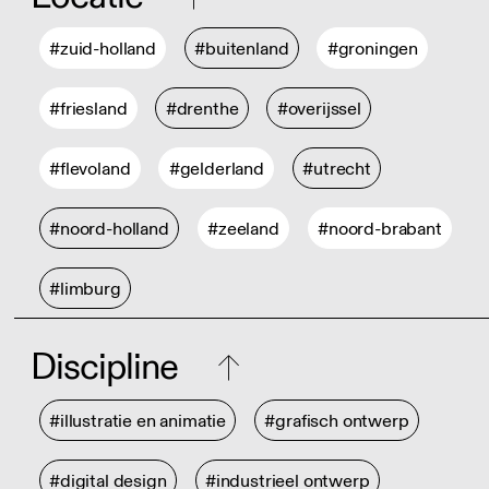
#zuid-holland
#buitenland
#groningen
#friesland
#drenthe
#overijssel
#flevoland
#gelderland
#utrecht
#noord-holland
#zeeland
#noord-brabant
#limburg
Discipline
#illustratie en animatie
#grafisch ontwerp
#digital design
#industrieel ontwerp