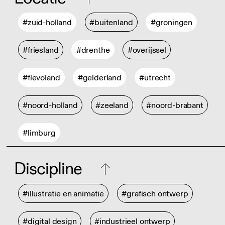
#zuid-holland
#buitenland
#groningen
#friesland
#drenthe
#overijssel
#flevoland
#gelderland
#utrecht
#noord-holland
#zeeland
#noord-brabant
#limburg
Discipline
#illustratie en animatie
#grafisch ontwerp
#digital design
#industrieel ontwerp