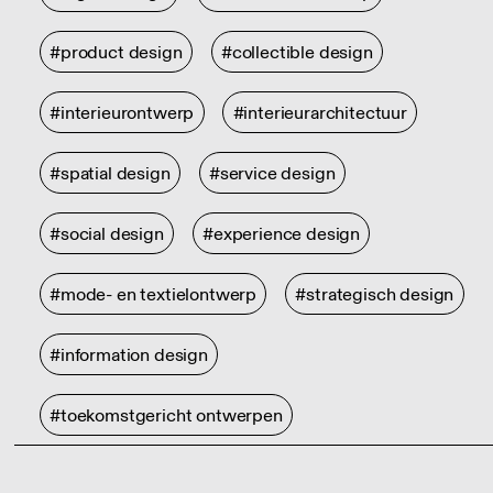
#product design
#collectible design
#interieurontwerp
#interieurarchitectuur
#spatial design
#service design
#social design
#experience design
#mode- en textielontwerp
#strategisch design
#information design
#toekomstgericht ontwerpen