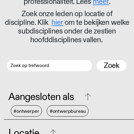
professionaliteit. Lees
meer
.
Zoek onze leden op locatie of
discipline. Klik
hier
om te bekijken welke
subdisciplines onder de zestien
hoofddisciplines vallen.
Zoek
Aangesloten als
#ontwerper
#ontwerpbureau
Locatie